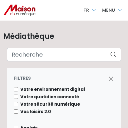
Panneau de gestion des cookies
FR
MENU
Médiathèque
FILTRES
Votre environnement digital
Votre quotidien connecté
Votre sécurité numérique
Vos loisirs 2.0
Anglais